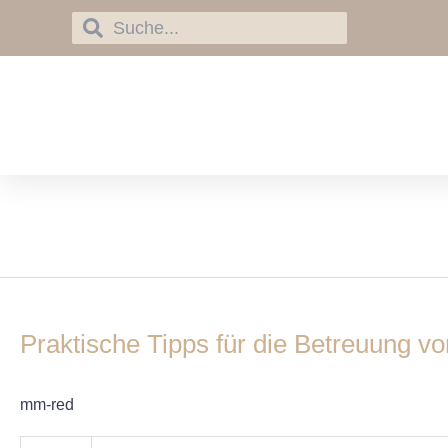
Skip
Search
Search
to
content
Diagnostik
Praktische
Tipps
Praktische Tipps für die Betreuung vo
für
die
Betreuung
mm-red
von
Patienten