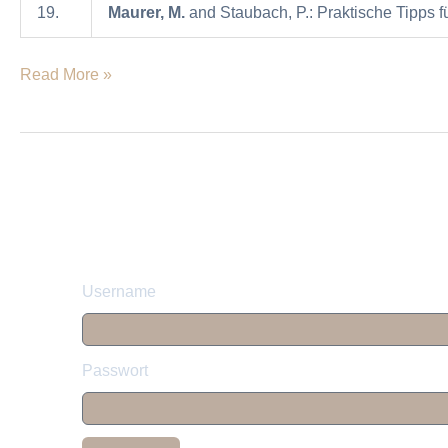
19.
Maurer, M.
and Staubach, P.: Praktische Tipps fü
mit
Urtikaria
Read More »
Username
Passwort