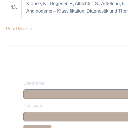
Krause, K., Degener, F., Altrichter, S., Ardelean, E
und
43.
Angioödeme – Klassifikation, Diagnostik und Thera
Therapie
Read More »
Username
Passwort