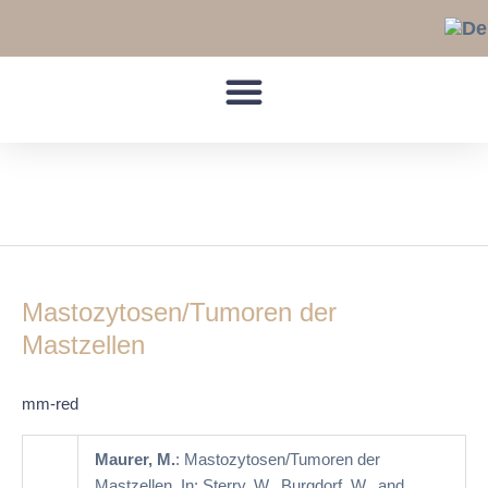
Skip
to
content
Mastozytosen
Mastozytosen/Tumoren
der
Mastozytosen/Tumoren der
Mastzellen
Mastzellen
mm-red
Maurer, M.
: Mastozytosen/Tumoren der
Mastzellen. In: Sterry, W., Burgdorf, W., and