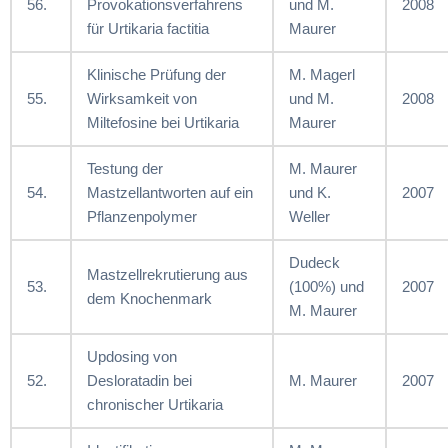
56.
Provokationsverfahrens
und M.
2008
für Urtikaria factitia
Maurer
Klinische Prüfung der
M. Magerl
55.
Wirksamkeit von
und M.
2008
Miltefosine bei Urtikaria
Maurer
Testung der
M. Maurer
54.
Mastzellantworten auf ein
und K.
2007
Pflanzenpolymer
Weller
Dudeck
Mastzellrekrutierung aus
53.
(100%) und
2007
dem Knochenmark
M. Maurer
Updosing von
52.
Desloratadin bei
M. Maurer
2007
chronischer Urtikaria