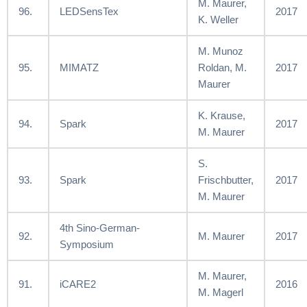
M. Maurer,
96.
LEDSensTex
2017
K. Weller
M. Munoz
95.
MIMATZ
Roldan, M.
2017
Maurer
K. Krause,
94.
Spark
2017
M. Maurer
S.
93.
Spark
Frischbutter,
2017
M. Maurer
4th Sino-German-
92.
M. Maurer
2017
Symposium
M. Maurer,
91.
iCARE2
2016
M. Magerl