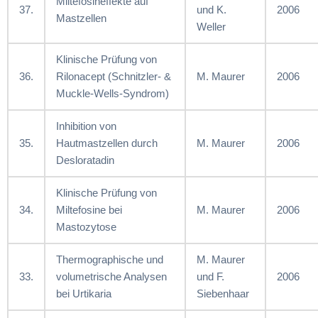
Miltefosineffekte auf
37.
und K.
2006
Mastzellen
Weller
Klinische Prüfung von
36.
Rilonacept (Schnitzler- &
M. Maurer
2006
Muckle-Wells-Syndrom)
Inhibition von
35.
Hautmastzellen durch
M. Maurer
2006
Desloratadin
Klinische Prüfung von
34.
Miltefosine bei
M. Maurer
2006
Mastozytose
Thermographische und
M. Maurer
33.
volumetrische Analysen
und F.
2006
bei Urtikaria
Siebenhaar