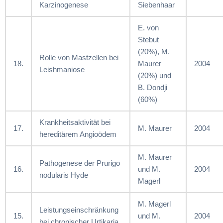
Karzinogenese
Siebenhaar
E. von
Stebut
(20%), M.
Rolle von Mastzellen bei
18.
Maurer
2004
Leishmaniose
(20%) und
B. Dondji
(60%)
Krankheitsaktivität bei
17.
M. Maurer
2004
hereditärem Angioödem
M. Maurer
Pathogenese der Prurigo
16.
und M.
2004
nodularis Hyde
Magerl
M. Magerl
Leistungseinschränkung
15.
und M.
2004
bei chronischer Urtikaria