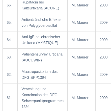
Rupatadin bei
66.
M. Maurer
2009
Kälteurtikaria (ACURE)
Antientzündliche Effekte
65.
M. Maurer
2009
von Polyglycerolsulfat
Anti-IgE bei chronischer
64.
M. Maurer
2009
Urtikaria (MYSTIQUE)
Patientensurvey Urticaria
63.
M. Maurer
2009
(AUCUWIN)
Mausrepositorium des
62.
M. Maurer
2009
DFG SPP1394
Verwaltung und
Koordination des DFG-
61.
M. Maurer
2009
Schwerpunktprogrammes
1394