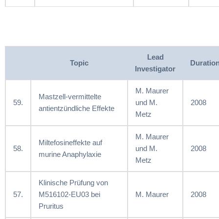
Lead
Topic
Duratio
Investigator
M. Maurer
Mastzell-vermittelte
59.
und M.
2008
antientzündliche Effekte
Metz
M. Maurer
Miltefosineffekte auf
58.
und M.
2008
murine Anaphylaxie
Metz
Klinische Prüfung von
57.
M516102-EU03 bei
M. Maurer
2008
Pruritus