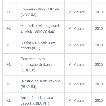
Kommunikation Leitlinien
77.
M. Maurer
2010
(NOVUM)
Mastzellaktivierung durch
76.
M. Maurer
2010
anti-IgE (B&MC&algE)
Icatibant and cetirizine
75.
M. Maurer
2010
effects (ICE)
Expertensurvey
74.
chronische Urtikaria
M. Maurer
2010
(CUBEX)
Bilastine bei Kälteurtikaria
73.
M. Maurer
2010
(BUCUM)
Anti-IL-1 bei Urticaria
72.
M. Maurer
2010
vasculitis (ILUVIT)